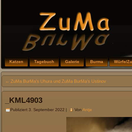
Katzen
Tagebuch
Galerie
Burma
Würfe/Z
←
ZuMa BurMa’s Uhura und ZuMa BurMa’s Ustinov
_KML4903
Publiziert
3. September 2022
|
Von
Antje