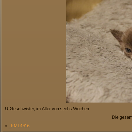
U-Geschwister, im Alter von sechs Wochen
Die gesam
«
_KML4916