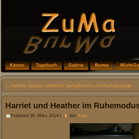
Katzen
Tagebuch
Galerie
Burma
Würfe/Z
←
Seltene Spezies entdeckt! Springfrösche und Kampfzwerge
Harriet und Heather im Ruhemodu
Publiziert
30. März 2014
|
Von
Antje